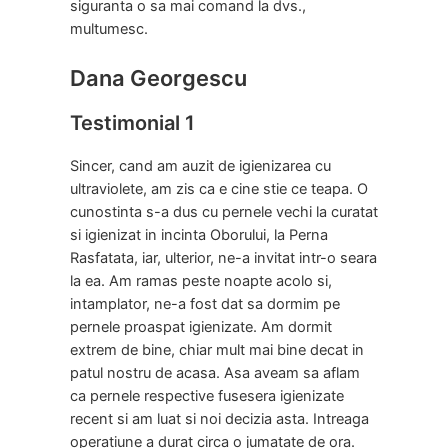
siguranta o sa mai comand la dvs.,
multumesc.
Dana Georgescu
Testimonial 1
Sincer, cand am auzit de igienizarea cu
ultraviolete, am zis ca e cine stie ce teapa. O
cunostinta s-a dus cu pernele vechi la curatat
si igienizat in incinta Oborului, la Perna
Rasfatata, iar, ulterior, ne-a invitat intr-o seara
la ea. Am ramas peste noapte acolo si,
intamplator, ne-a fost dat sa dormim pe
pernele proaspat igienizate. Am dormit
extrem de bine, chiar mult mai bine decat in
patul nostru de acasa. Asa aveam sa aflam
ca pernele respective fusesera igienizate
recent si am luat si noi decizia asta. Intreaga
operatiune a durat circa o jumatate de ora.