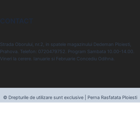
CONTACT
Strada Oborului, nr.2, in spatele magazinului Dedeman Ploiesti,
Prahova. Telefon: 0720479752. Program Sambata 10.00-14.00.
Vineri la cerere. Ianuarie si Februarie Concediu Odihna.
© Drepturile de utilizare sunt exclusive | Perna Rasfatata Ploiesti
2014 - 2026
Design & Promovare by
Creatii Digitale
WhatsApp
Phone