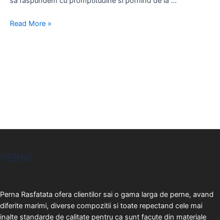
sa raspundem cu promptitudine si pornind de la …
Curatarea
Read More »
pernelor
PERNE
Perna Rasfatata ofera clientilor sai o gama larga de perne, avand
diferite marimi, diverse compozitii si toate repectand cele mai
inalte standarde de calitate pentru ca sunt facute din materiale