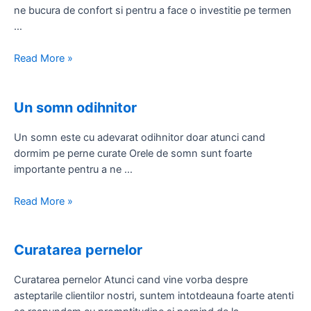
ne bucura de confort si pentru a face o investitie pe termen
…
De
Read More »
ce
este
Un somn odihnitor
importanta
curatarea?
Un somn este cu adevarat odihnitor doar atunci cand
dormim pe perne curate Orele de somn sunt foarte
importante pentru a ne …
Un
Read More »
somn
odihnitor
Curatarea pernelor
Curatarea pernelor Atunci cand vine vorba despre
asteptarile clientilor nostri, suntem intotdeauna foarte atenti