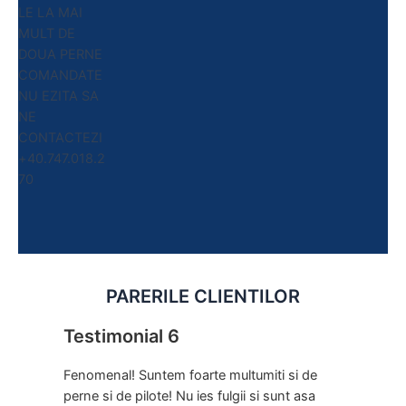
LE LA MAI
MULT DE
DOUA PERNE
COMANDATE
NU EZITA SA
NE
CONTACTEZI
+40.747.018.2
70
PARERILE CLIENTILOR
Testimonial 6
Fenomenal! Suntem foarte multumiti si de
perne si de pilote! Nu ies fulgii si sunt asa