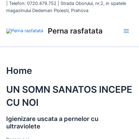
|
Telefon: 0720.479.752 | Strada Oborului, nr.2, in spatele
magazinului Dedeman Ploiesti, Prahova
Skip
Perna rasfatata
to
Main
content
Men
Home
UN SOMN SANATOS INCEPE
CU NOI
Igienizare uscata a pernelor cu
ultraviolete