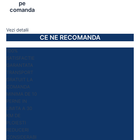
pe
comanda
Vezi detalii
CE NE RECOMANDA
100%
SATISFACTIE
GARANTATA
TRANSPORT
GRATUIT LA
COMANDA
MINIMA DE 10
PERNE IN
LIMITA A 30
KM DE
PLOIESTI
REDUCERI
CONSIDERABI