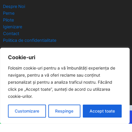
Despre Noi
Perne
Pilote
Igienizare
Contact
Politica de confidentialitate
CONTACT
Cookie-uri
Folosim cookie-uri pentru a vă îmbunătăți experiența de
Strada Oborului, nr.2, in spatele magazinului Dedeman Ploiesti,
navigare, pentru a vă oferi reclame sau conținut
Prahova. Telefon: 0720479752. Program Sambata 10.00-
personalizat și pentru a analiza traficul nostru.
Făcând
14.00. Vineri la cerere. Ianuarie si Februarie Concediu Odihna.
click pe „Accept toate”, sunteți de acord cu utilizarea
cookie-urilor.
Customizare
Respinge
Accept toate
© Drepturile de utilizare sunt exclusive | Perna Rasfatata Ploiesti
2014 - 2026
Design & Promovare by
Creatii Digitale