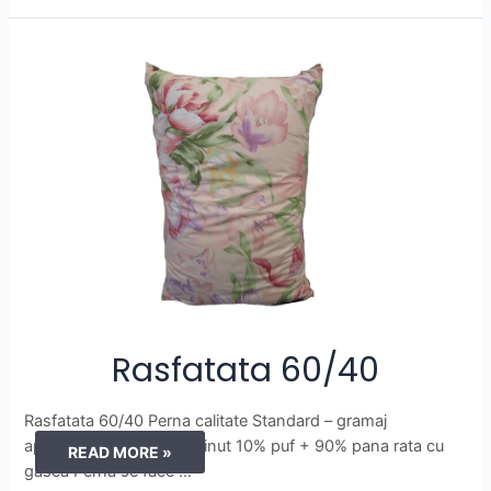
Rasfatata 60/40
Rasfatata 60/40 Perna calitate Standard – gramaj
aproximativ 700g – continut 10% puf + 90% pana rata cu
RASFATATA
READ MORE »
gasca Perna se face …
60/40