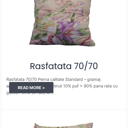
Rasfatata 70/70
Rasfatata 70/70 Perna calitate Standard – gramaj
aproximativ 2000g– continut 10% puf + 90% pana rata cu
RASFATATA
READ MORE »
gasca Perna se face la …
70/70