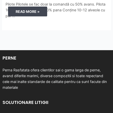
Pilote Pilotele se fac doar la comandă cu 50% avans. Pilota
10% puf rata+gasca si 90% pana Conține 10-12 alveole cu
PILOTE
READ MORE »
puf …
PERNE
Perna Rasfatata ofera clientilor sai o gama larga de perne,
avand diferite marimi, diverse compozitii si toate repectand
cele mai inalte standarde de calitate pentru ca sunt facute din
materiale
SOLUTIONARE LITIGII