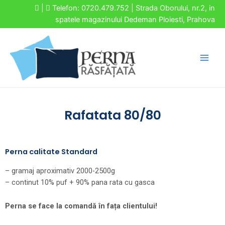
|
Telefon: 0720.479.752 | Strada Oborului, nr.2, in
spatele magazinului Dedeman Ploiesti, Prahova
Rafatata 80/80
Perna calitate Standard
– gramaj aproximativ 2000-2500g
– continut 10% puf + 90% pana rata cu gasca
Perna se face la comandă în fața clientului!